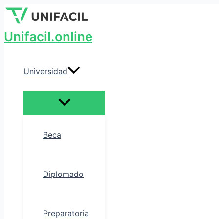
Alternar
Ir
Escribe
Nombre*
Correo
menú
al
aquí...
electrónico*
contenido
Unifacil.online
Universidad
Beca
Diplomado
Preparatoria