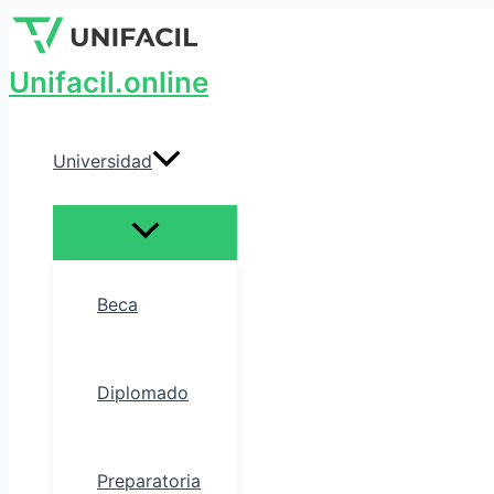
Alternar
Ir
menú
al
contenido
Unifacil.online
Universidad
Beca
Diplomado
Preparatoria