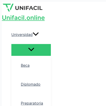
Alternar
Ir
Escribe
Nombre*
Correo
menú
al
aquí...
electrónico*
contenido
Unifacil.online
Universidad
Beca
Diplomado
Preparatoria