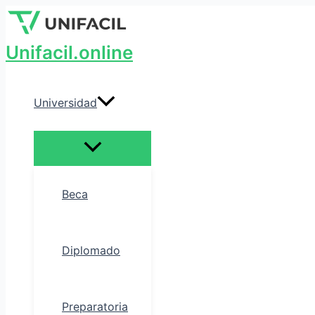
Alternar
Ir
Escribe
Nombre*
Correo
menú
al
aquí...
electrónico*
contenido
Unifacil.online
Universidad
Beca
Diplomado
Preparatoria