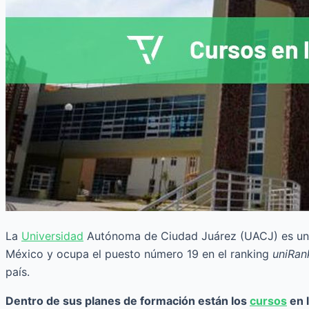
La
Universidad
Autónoma de Ciudad Juárez (UACJ) es una 
México y ocupa el puesto número 19 en el ranking
uniRan
país.
Dentro de sus planes de formación están los
cursos
en 